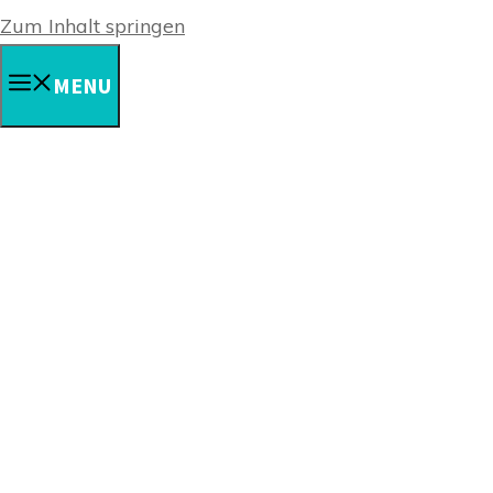
Zum Inhalt springen
MENU
S P A C E S
Together Alone - Touching the
infinite space of music
Explore